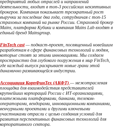
предприятий любых отраслей и направлений
деятельности, входит в топ-3 российских некэптивных
брокеров. Компания показывает трехкратный рост
выручки за последние два года, сотрудничая с топ-15
страховых компаний на рынке России. Страховой брокер
Mains, платформа Кубики и компания Mains Lab входят в
единый бренд Mainsgroup.
FinTech cast
— подкаст-проект, посвященный новейшим
разработкам в сфере финансовых технологий и людям,
которые стоят за этими инновациями. Мы создаем
пространство для глубокого погружения в мир FinTech,
где каждый выпуск раскрывает новые грани этой
динамично развивающейся индустрии.
Ассоциация КорпФинТех (АКФТ)
— межотраслевая
площадка для взаимодействия представителей
крупнейших корпораций России с ИТ-организациями,
платежными платформами, банками, телеком-
операторами, вендорами, инновационными компаниями,
венчурными проектами и другими ключевыми
участниками отрасли с целью создания условий для
развития перспективных финансовых технологий для
корпоративного сектора.