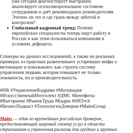
уже сегодня диагностирует выгорание,
анализирует психоэмоциональное состояние
сотрудников и даёт рекомендации руководителям.
Этично ли это и где грань между заботой и
контролем?
Глобальный кадровый тренд:
Почему
европейские специалисты теперь ищут работу в
России и как этим пользоваться компаниям в
условиях дефицита.
Спикеры на данных исследований, а также на реальных
примерах из практики развенчивают устаревшие мифы о
мотивации и показывают, как строить систему
управления людьми, которая повышает не только
лояльность, но и производительность.
#HR #УправлениеКадрами #Мотивация
#ИскусственныйИнтеллект #ДМС #Бенефиты
#Выгорание #РынокТруда #Кадры #HRTech
#БизнесПодкаст #ТехнологииДоверия #MainsGroup
Mains
— один из крупнейших российских брокеров,
предоставляющий широкий спектр услуг в области
страхования и управления рисками для средних и крупных