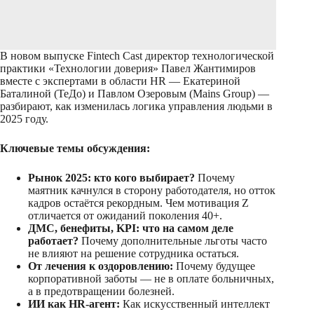
В новом выпуске Fintech Cast директор технологической
практики «Технологии доверия» Павел Жантимиров
вместе с экспертами в области HR — Екатериной
Баталиной (ТеДо) и Павлом Озеровым (Mains Group) —
разбирают, как изменилась логика управления людьми в
2025 году.
Ключевые темы обсуждения:
Рынок 2025: кто кого выбирает?
Почему
маятник качнулся в сторону работодателя, но отток
кадров остаётся рекордным. Чем мотивация Z
отличается от ожиданий поколения 40+.
ДМС, бенефиты, KPI: что на самом деле
работает?
Почему дополнительные льготы часто
не влияют на решение сотрудника остаться.
От лечения к оздоровлению:
Почему будущее
корпоративной заботы — не в оплате больничных,
а в предотвращении болезней.
ИИ как HR-агент:
Как искусственный интеллект