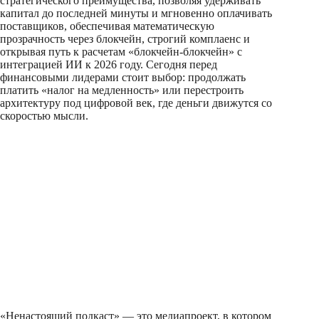
стратегического преимущества, позволяя удерживать
капитал до последней минуты и мгновенно оплачивать
поставщиков, обеспечивая математическую
прозрачность через блокчейн, строгий комплаенс и
открывая путь к расчетам «блокчейн-блокчейн» с
интеграцией ИИ к 2026 году. Сегодня перед
финансовыми лидерами стоит выбор: продолжать
платить «налог на медленность» или перестроить
архитектуру под цифровой век, где деньги движутся со
скоростью мысли.
«Ненастоящий подкаст» — это медиапроект, в котором